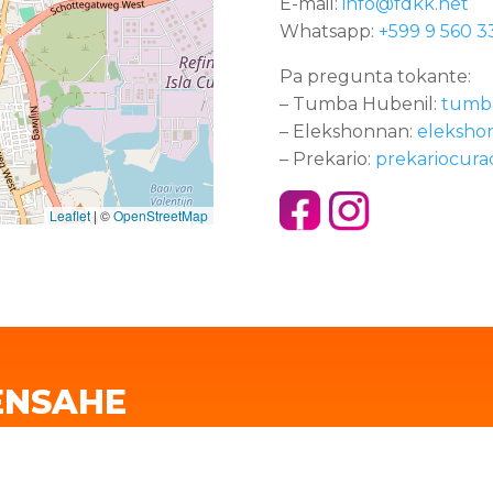
E-mail:
info@fdkk.net
Whatsapp:
+599 9 560 3
Pa pregunta tokante:
– Tumba Hubenil:
tumb
– Elekshonnan:
eleksho
– Prekario:
prekariocur
Leaflet
|
©
OpenStreetMap
ENSAHE
ente hasi nos un pregunta
Your email