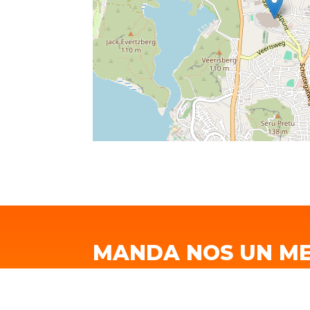
MANDA NOS UN M
Laga nos sa bo pensamentu òf simplem
Your name