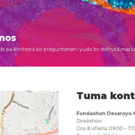
nos
i pa kontestá bo preguntanan i yuda bo disfrutá mas 
Tuma kont
Fundashon Desaroyo K
Direkshon:
Ora di ofisina: 09:00 – 17