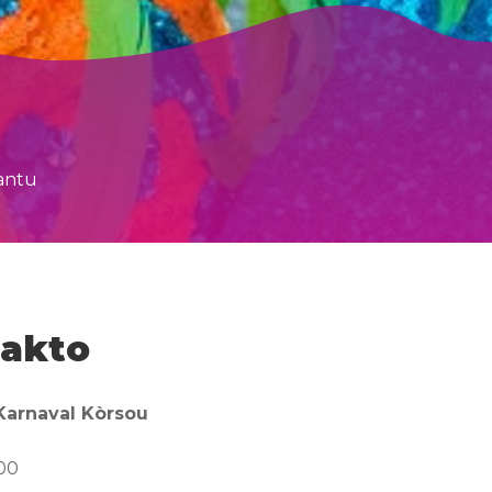
tantu
akto
arnaval Kòrsou
:00