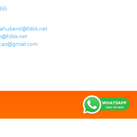
355
ahubenil@fdkk.net
n@fdkk.net
acao@gmail.com