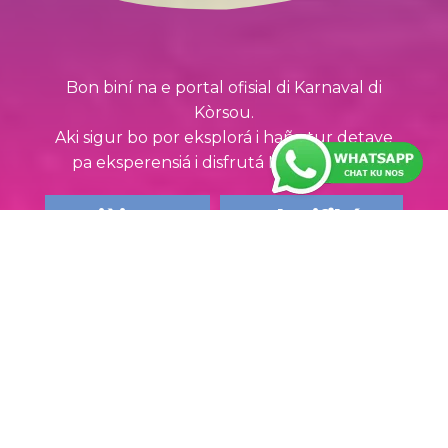
Bon biní na e portal ofisial di Karnaval di
Kòrsou.
Aki sigur bo por eksplorá i haña tur detaye
pa eksperensiá i disfrutá Nos Karnaval!
Djòin un
Planifiká
grupo
bishita
MARCHANAN
Di bèrdat bo no por pèrdè e marchanan akí.
Klek pa bo sa mas di e rutanan i planifiká bo