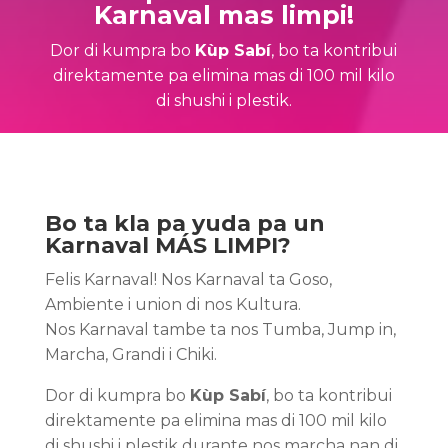
Karnaval mas limpi!
Dor di kumpra bo
Kùp Sab
í
, bo ta kontribui
direktamente pa elimina mas di 100 mil kilo
di shushi i plestik.
Bo ta kla pa yuda pa un
Karnaval MÁS LIMPI?
Felis Karnaval! Nos Karnaval ta Goso,
Ambiente i union di nos Kultura.
Nos Karnaval tambe ta nos Tumba, Jump in,
Marcha, Grandi i Chiki.
Dor di kumpra bo
Kùp Sab
í
, bo ta kontribui
direktamente pa elimina mas di 100 mil kilo
di shushi i plestik durante nos marcha nan di