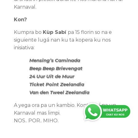
Karnaval.
Kon?
Kumpra bo
Kùp Sabí
pa 15 florin so na e
siguiente lugá nan ku ta kopera ku nos
inisiativa:
Mensing’s Caminada
Beep Beep Brievengat
24 Uur Uit de Muur
Ticket Point Zeelandia
Van den Tweel Zeelandia
A yega ora pa un kambio. Kontribuí na un
Karnaval mas limpi.
NOS.. POR.. MIHO.
Skèn e QR code riba bo Smart Cup pa keda