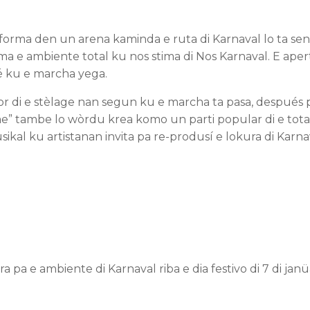
forma den un arena kaminda e ruta di Karnaval lo ta sen
rma e ambiente total ku nos stima di Nos Karnaval. E aper
 ku e marcha yega.
for di e stèlage nan segun ku e marcha ta pasa, después
e” tambe lo wòrdu krea komo un parti popular di e total
kal ku artistanan invita pa re-produsí e lokura di Karna
a pa e ambiente di Karnaval riba e dia festivo di 7 di jan