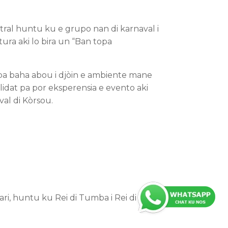
tral huntu ku e grupo nan di karnaval i
tura aki lo bira un “Ban topa
 pa baha abou i djòin e ambiente mane
idat pa por eksperensia e evento aki
val di Kòrsou.
üari, huntu ku Rei di Tumba i Rei di