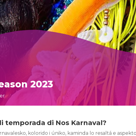
Season 2023
ter
di temporada di Nos Karnaval?
rnavalesko, kolorido i úniko, kaminda lo resaltá e aspek