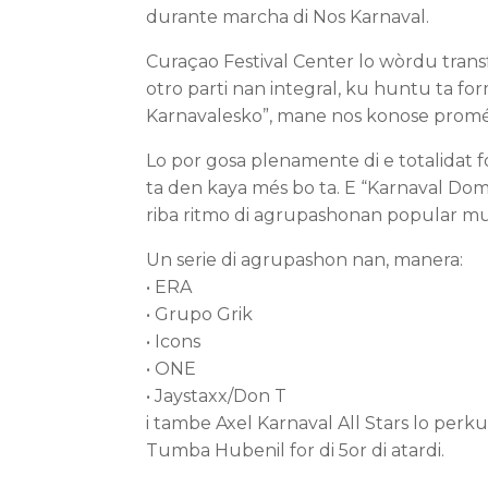
durante marcha di Nos Karnaval.
Curaçao Festival Center lo wòrdu trans
otro parti nan integral, ku huntu ta fo
Karnavalesko”, mane nos konose promé
Lo por gosa plenamente di e totalidat 
ta den kaya més bo ta. E “Karnaval Dom
riba ritmo di agrupashonan popular musi
Un serie di agrupashon nan, manera:
• ERA
• Grupo Grik
• Icons
• ONE
• Jaystaxx/Don T
i tambe Axel Karnaval All Stars lo perkur
Tumba Hubenil for di 5or di atardi.