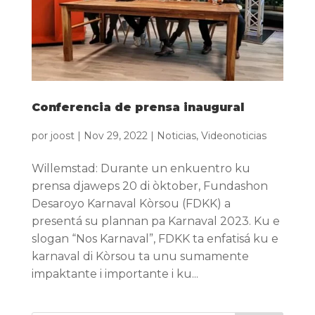
Conferencia de prensa inaugural
por
joost
|
Nov 29, 2022
|
Noticias
,
Videonoticias
Willemstad: Durante un enkuentro ku
prensa djaweps 20 di òktober, Fundashon
Desaroyo Karnaval Kòrsou (FDKK) a
presentá su plannan pa Karnaval 2023. Ku e
slogan “Nos Karnaval”, FDKK ta enfatisá ku e
karnaval di Kòrsou ta unu sumamente
impaktante i importante i ku...