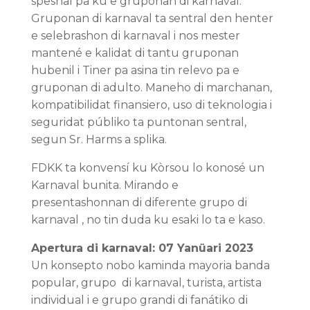
speshal pa ku e gruponan di karnaval.
Gruponan di karnaval ta sentral den henter
e selebrashon di karnaval i nos mester
mantené e kalidat di tantu gruponan
hubenil i Tiner pa asina tin relevo pa e
gruponan di adulto. Maneho di marchanan,
kompatibilidat finansiero, uso di teknologia i
seguridat públiko ta puntonan sentral,
segun Sr. Harms a splika.
FDKK ta konvensí ku Kòrsou lo konosé un
Karnaval bunita. Mirando e
presentashonnan di diferente grupo di
karnaval , no tin duda ku esaki lo ta e kaso.
Apertura di karnaval: 07 Yanüari 2023
Un konsepto nobo kaminda mayoria banda
popular, grupo di karnaval, turista, artista
individual i e grupo grandi di fanátiko di