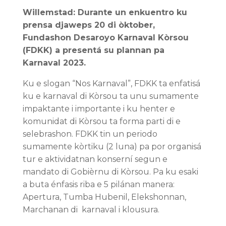
Willemstad: Durante un enkuentro ku
prensa djaweps 20 di òktober,
Fundashon Desaroyo Karnaval Kòrsou
(FDKK) a presentá su plannan pa
Karnaval 2023.
Ku e slogan “Nos Karnaval”, FDKK ta enfatisá
ku e karnaval di Kòrsou ta unu sumamente
impaktante i importante i ku henter e
komunidat di Kòrsou ta forma parti di e
selebrashon. FDKK tin un periodo
sumamente kòrtiku (2 luna) pa por organisá
tur e aktividatnan konserní segun e
mandato di Gobièrnu di Kòrsou. Pa ku esaki
a buta énfasis riba e 5 pilánan manera:
Apertura, Tumba Hubenil, Elekshonnan,
Marchanan di karnaval i klousura.