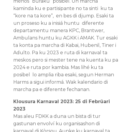
ménos “buraku” posibel. Un marcha
kaminda ku e partisipante no ta sinti ku ta
“kore na ta kore”, en bes di djump. Esaki ta
un proseso ku a inisiá huntu diferente
departamentu manera KPC, Brantwer,
Ambulans huntu ku AGKK i AMAK. Tur esaki
ta konta pa marcha di Kabai, Hubenil, Tiner i
Adulto. Pa ku 2023 e ruta di karnaval ta
meskos pero si mester tene na kuenta ku pa
2024 e ruta por kambia. Mas lihé ku ta
posibel lo amplia riba esaki, segun Herman
Harms a sigui informá. Wak kalendario di
marcha pa e diferente fechanan.
Klousura Karnaval 2023: 25 di Febrüari
2023
Mas aleu FDKK a duna un bista di tur
gastunan envolví ku organisashon di
karnaval di Kòrsou. Aunke ku karnaval ta