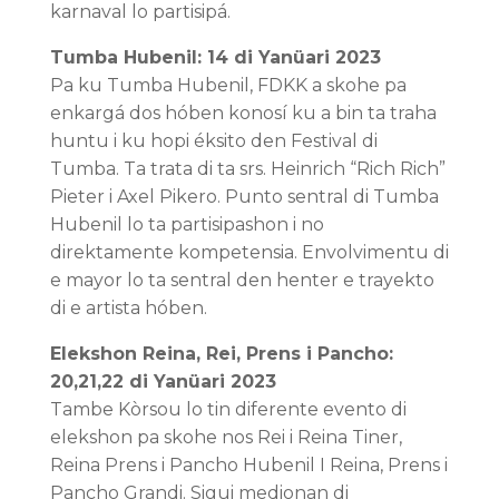
karnaval lo partisipá.
Tumba Hubenil: 14 di Yanüari 2023
Pa ku Tumba Hubenil, FDKK a skohe pa
enkargá dos hóben konosí ku a bin ta traha
huntu i ku hopi éksito den Festival di
Tumba. Ta trata di ta srs. Heinrich “Rich Rich”
Pieter i Axel Pikero. Punto sentral di Tumba
Hubenil lo ta partisipashon i no
direktamente kompetensia. Envolvimentu di
e mayor lo ta sentral den henter e trayekto
di e artista hóben.
Elekshon Reina, Rei, Prens i Pancho:
20,21,22 di Yanüari 2023
Tambe Kòrsou lo tin diferente evento di
elekshon pa skohe nos Rei i Reina Tiner,
Reina Prens i Pancho Hubenil I Reina, Prens i
Pancho Grandi. Sigui medionan di