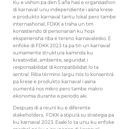
Ku e vishon pa den 5 aña hasi e organisashon
di karnaval unu independiente i asina krese
e produkto karnaval tantu lokal pero tambe
internashonal, FDKK a traha un tim
konsistiendo di personanan ku hopi
eksperiensha riba e tereno karnavalesko. E
enfoke di FDKK 2023 ta pa tin un karnaval
sumamente struktura kaminda ku
kreatividat, ambiente, seguridat i
responsabilidat di kompatibilidat lo ta
sentral. Riba tèrmino largu nos lo konsentrá
pa krese e produkto karnaval i asina
oumentá nos mikro pero tambe makro
ekonomia durante e periodo aki.
Despues di a reuní ku e diferente
stakeholders, FDKK a stipulá su strategia pa
ku karnaval 2023. Esaki lo ta unu ku enfoke