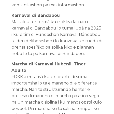
komunikashon pa mas informashon.
Karnaval di Bándabou
Mas aleu a informá ku e aktividatnan di
karnaval di Bándabou lo tuma lugá na 2023
i ku e tim di Fundashon Karnaval Bándabou
ta den deliberashon i lo konvoka un rueda di
prensa spesífiko pa splika kiko e plannan
nobo lo ta pa karnaval di Bándabou.
Marcha di Karnaval Hubenil, Tiner
Adulto
FDKK a enfatisá ku un punto di suma
importansha lo ta e maneho di e diferente
marcha. Nan ta strukturando henter e
proseso di maneho di marcha pa asina yega
na un marcha disiplina i ku ménos opstákulo
posibel. Un marcha ku ta sali na tempu i ku