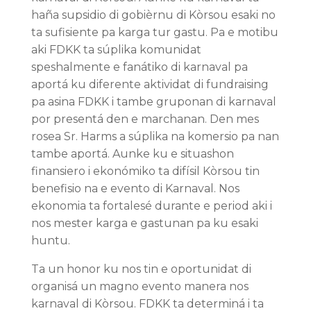
haña supsidio di gobièrnu di Kòrsou esaki no
ta sufisiente pa karga tur gastu. Pa e motibu
aki FDKK ta súplika komunidat
speshalmente e fanátiko di karnaval pa
aportá ku diferente aktividat di fundraising
pa asina FDKK i tambe gruponan di karnaval
por presentá den e marchanan. Den mes
rosea Sr. Harms a súplika na komersio pa nan
tambe aportá. Aunke ku e situashon
finansiero i ekonómiko ta difísil Kòrsou tin
benefisio na e evento di Karnaval. Nos
ekonomia ta fortalesé durante e period aki i
nos mester karga e gastunan pa ku esaki
huntu.
Ta un honor ku nos tin e oportunidat di
organisá un magno evento manera nos
karnaval di Kòrsou. FDKK ta determiná i ta